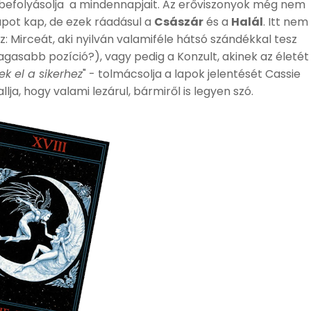
is befolyásolja a mindennapjait. Az erőviszonyok még nem
lapot kap, de ezek ráadásul a
Császár
és a
Halál
. Itt nem
ez: Mirceát, aki nyilván valamiféle hátsó szándékkal tesz
agasabb pozíció?), vagy pedig a Konzult, akinek az életét
ek el a sikerhez
" - tolmácsolja a lapok jelentését Cassie
llja, hogy valami lezárul, bármiről is legyen szó.