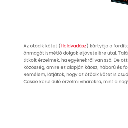
Az ötödik kötet (
Holdvadász
) kártyája a fordít
önmagát ismétlő dolgok eljövetelére utal. Talá
titkolt érzelmek, ha egyénekről van szó. De ot
közösség, amire ez alapján káosz, háború és fo
Remélem, látjátok, hogy az ötödik kötet is csu
Cassie körül dúló érzelmi viharokra, mint a na