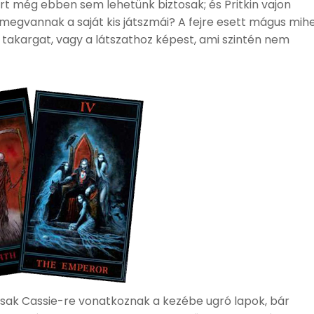
ert még ebben sem lehetünk biztosak; és Pritkin vajon
 megvannak a saját kis játszmái? A fejre esett mágus mih
takargat, vagy a látszathoz képest, ami szintén nem
sak Cassie-re vonatkoznak a kezébe ugró lapok, bár