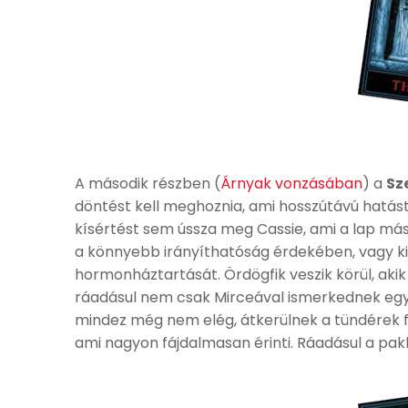
A második részben (
Árnyak vonzásában
) a
Sz
döntést kell meghoznia, ami hosszútávú hatást
kísértést sem ússza meg Cassie, ami a lap mási
a könnyebb irányíthatóság érdekében, vagy ki t
hormonháztartását. Ördögfik veszik körül, akik
ráadásul nem csak Mirceával ismerkednek egymás
mindez még nem elég, átkerülnek a tündérek fö
ami nagyon fájdalmasan érinti. Ráadásul a paklij