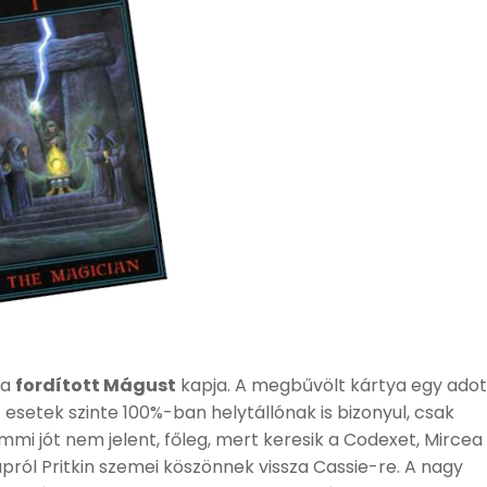
 a
fordított Mágust
kapja. A megbűvölt kártya egy adot
 esetek szinte 100%-ban helytállónak is bizonyul, csak
semmi jót nem jelent, főleg, mert keresik a Codexet, Mircea
ról Pritkin szemei köszönnek vissza Cassie-re. A nagy