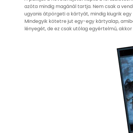
azóta mindig magánál tartja. Nem csak a vendé
ugyanis átpörgeti a kártyát, mindig kiugrik e
Mindegyik kötetre jut egy-egy kártyalap, ami
lényegét, de ez csak utólag egyértelmű, akkor 