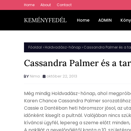
Home
About
Contact
KEMÉNYFEDÉL
Home
ADMIN
Köny
Főoldal
Holdvadász-hónap
Cassandra Palmer és a ta
Cassandra Palmer és a tar
Nima
október 22, 2013
Még mindig Holdvadász-hónap, ahol megpróbál
Karen Chance Cassandra Palmer sorozatához
Cassie a Dantéban heti háromszor jósol, az uta
időnként kisegít a pultnál. Valójában nincs sz
kíváncsi ügyfél, lepereg a szeme előtt minden,
A pakliját a nevelőnőjétől kapta a 10. születé