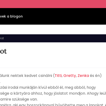
vek a blogon
rot
ot
unk nektek kedvet csinálni (
Titti
,
Gretty
,
Zenka
és én)
.
zási irodai munkáján kívül ebből él, meg abból, hogy
üksége a kártyára ahhoz, hogy jóslatot mondjon. Ahogy leül
 amire szüksége van.
snapjára, aki egy boszorkánnyal bűvöltette meg a lapokat, 