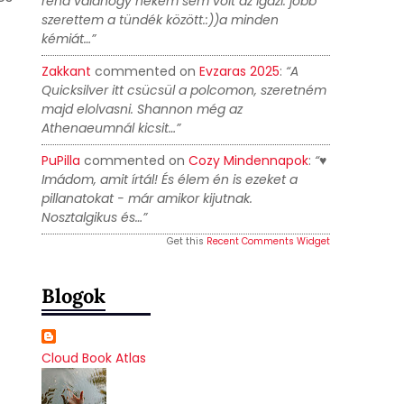
rend valahogy nekem sem volt az igazi. jobb
szerettem a tündék között.:))a minden
kémiát…”
Zakkant
commented on
Evzaras 2025
:
“A
Quicksilver itt csücsül a polcomon, szeretném
majd elolvasni. Shannon még az
Athenaeumnál kicsit…”
PuPilla
commented on
Cozy Mindennapok
:
“♥
Imádom, amit írtál! És élem én is ezeket a
pillanatokat - már amikor kijutnak.
Nosztalgikus és…”
Get this
Recent Comments Widget
Blogok
Cloud Book Atlas