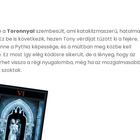
e a
Toronnyal
szembesült, ami kataklizmaszerű, hatalm
Ez be is következik, hiszen Tony vérdíjat tűzött ki a fejére,
benne a Pythia képessége, és a múltban meg közbe kell
Ez most így elég ködösre sikerült, de a lényeg, hogy az
térhet vissza a régi nyugalomba, még ha az mozgalmasab
i szoktak.