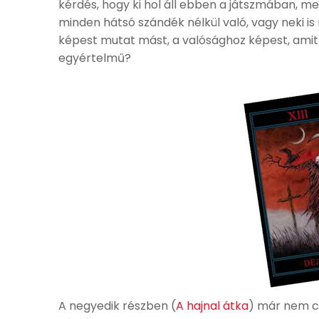
kérdés, hogy ki hol áll ebben a játszmában, m
minden hátsó szándék nélkül való, vagy neki is
képest mutat mást, a valósághoz képest, amit 
egyértelmű?
A negyedik részben (
A hajnal átka
) már nem c