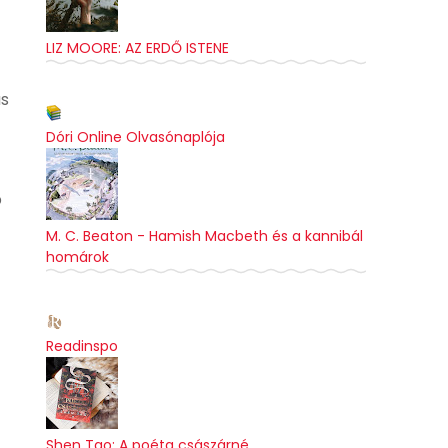
LIZ MOORE: AZ ERDŐ ISTENE
as
Dóri Online Olvasónaplója
b
M. C. Beaton - Hamish ​Macbeth és a kannibál
homárok
Readinspo
Shen Tao: A poéta császárné