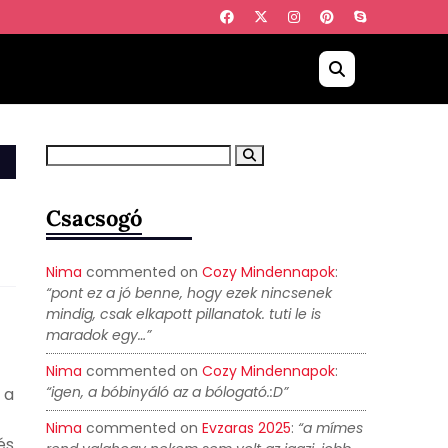
Csacsogó
Nima
commented on
Cozy Mindennapok
:
“pont ez a jó benne, hogy ezek nincsenek
mindig, csak elkapott pillanatok. tuti le is
maradok egy…”
Nima
commented on
Cozy Mindennapok
:
“igen, a bóbinyáló az a bólogató.:D”
 a
Nima
commented on
Evzaras 2025
:
“a mímes
és