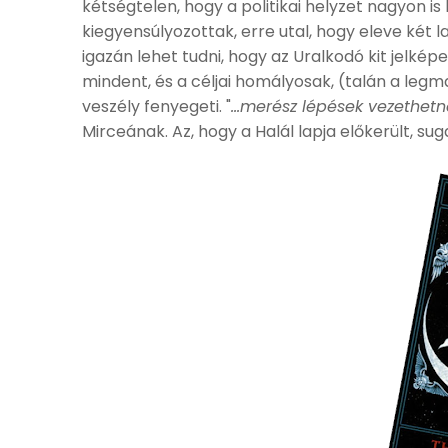
kétségtelen, hogy a politikai helyzet nagyon 
kiegyensúlyozottak, erre utal, hogy eleve két 
igazán lehet tudni, hogy az Uralkodó kit jelkép
mindent, és a céljai homályosak, (talán a legm
veszély fenyegeti. "
...merész lépések vezethetn
Mirceának. Az, hogy a Halál lapja előkerült, suga