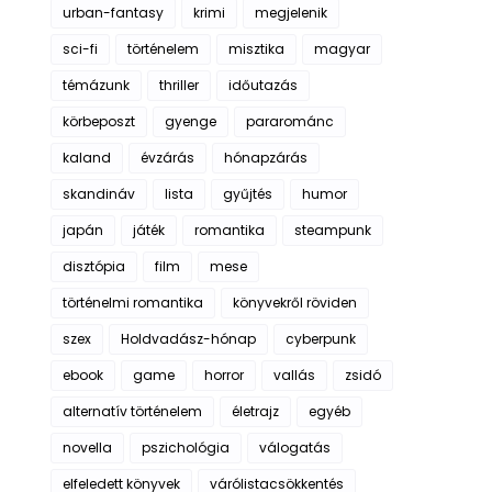
urban-fantasy
krimi
megjelenik
sci-fi
történelem
misztika
magyar
témázunk
thriller
időutazás
körbeposzt
gyenge
pararománc
kaland
évzárás
hónapzárás
skandináv
lista
gyűjtés
humor
japán
játék
romantika
steampunk
disztópia
film
mese
történelmi romantika
könyvekről röviden
szex
Holdvadász-hónap
cyberpunk
ebook
game
horror
vallás
zsidó
alternatív történelem
életrajz
egyéb
novella
pszichológia
válogatás
elfeledett könyvek
várólistacsökkentés