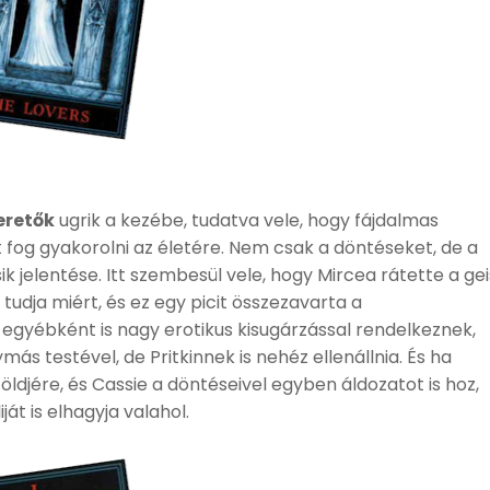
eretők
ugrik a kezébe, tudatva vele, hogy fájdalmas
 fog gyakorolni az életére. Nem csak a döntéseket, de a
k jelentése. Itt szembesül vele, hogy Mircea rátette a gei
udja miért, és ez egy picit összezavarta a
 egyébként is nagy erotikus kisugárzással rendelkeznek,
 testével, de Pritkinnek is nehéz ellenállnia. És ha
ldjére, és Cassie a döntéseivel egyben áldozatot is hoz,
át is elhagyja valahol.